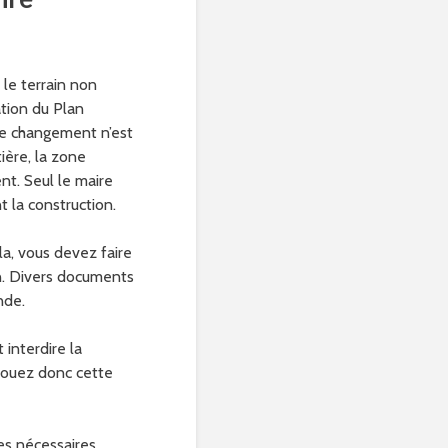
le terrain non
ation du Plan
Ce changement n’est
ière, la zone
ent. Seul le maire
 la construction.
la, vous devez faire
n. Divers documents
nde.
 interdire la
 Jouez donc cette
es nécessaires.