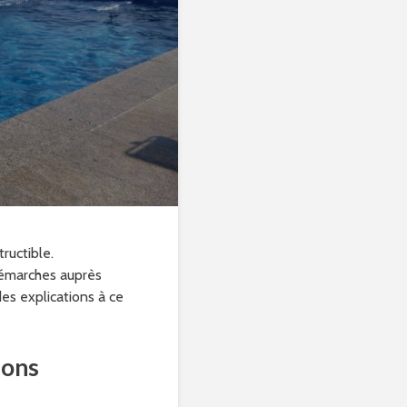
tructible.
démarches auprès
des explications à ce
sons