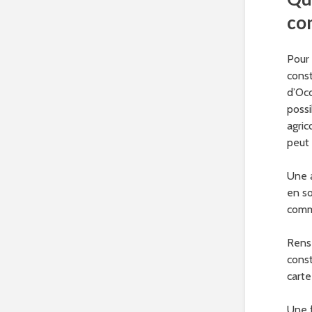
con
Pour 
const
d’Occ
possi
agric
peut 
Une a
en so
comm
Rense
const
carte
Une f