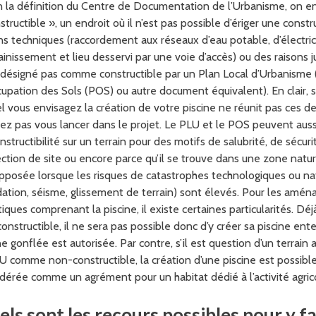
 la définition du Centre de Documentation de l’Urbanisme, on en
structible », un endroit où il n’est pas possible d’ériger une const
ns techniques (raccordement aux réseaux d’eau potable, d’électric
ainissement et lieu desservi par une voie d’accès) ou des raisons ju
 désigné pas comme constructible par un Plan Local d’Urbanisme 
upation des Sols (POS) ou autre document équivalent). En clair, si 
l vous envisagez la création de votre piscine ne réunit pas ces de
ez pas vous lancer dans le projet. Le PLU et le POS peuvent aus
onstructibilité sur un terrain pour des motifs de salubrité, de sécur
ction de site ou encore parce qu’il se trouve dans une zone nature
pposée lorsque les risques de catastrophes technologiques ou nat
ation, séisme, glissement de terrain) sont élevés. Pour les amé
iques comprenant la piscine, il existe certaines particularités. Déjà,
onstructible, il ne sera pas possible donc d’y créer sa piscine ente
ne gonflée est autorisée. Par contre, s’il est question d’un terrain 
U comme non-constructible, la création d’une piscine est possible,
dérée comme un agrément pour un habitat dédié à l’activité agric
ls sont les recours possibles pour y fa