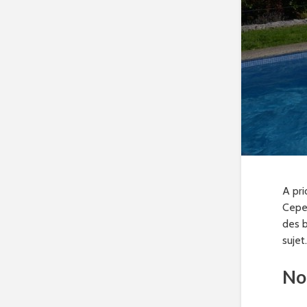
A pri
Cepe
des b
sujet.
Non