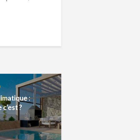
imatique :
 c’est ?