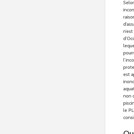
Selon
incon
raiso
d’ass
n’est
d’Occ
leque
pourr
l’inc
prote
est a
inond
aquat
non c
pisci
le PL
consi
Que