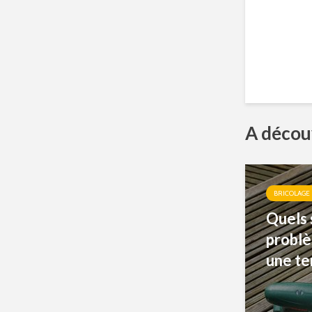
A découv
BRICOLAGE
Quels 
problè
une te