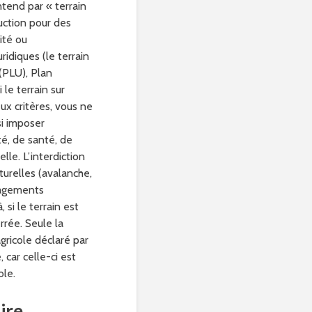
tend par « terrain
ruction pour des
ité ou
ridiques (le terrain
(PLU), Plan
le terrain sur
ux critères, vous ne
si imposer
ité, de santé, de
lle. L’interdiction
urelles (avalanche,
nagements
 si le terrain est
rrée. Seule la
agricole déclaré par
 car celle-ci est
ole.
ire