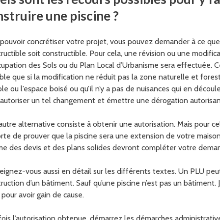
struire une piscine ?
pouvoir concrétiser votre projet, vous pouvez demander à ce que 
ructible soit constructible. Pour cela, une révision ou une modific
upation des Sols ou du Plan Local d’Urbanisme sera effectuée. 
ble que si la modification ne réduit pas la zone naturelle et forest
ole ou l’espace boisé ou qu’il n’y a pas de nuisances qui en découl
autoriser un tel changement et émettre une dérogation autorisant
utre alternative consiste à obtenir une autorisation. Mais pour ce
rte de prouver que la piscine sera une extension de votre maiso
e des devis et des plans solides devront compléter votre dema
ignez-vous aussi en détail sur les différents textes. Un PLU peut
ruction d’un bâtiment. Sauf qu’une piscine n’est pas un bâtiment.
 pour avoir gain de cause.
ois l’autorisation obtenue, démarrez les démarches administrativ