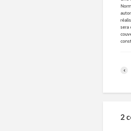
Norma
autor
réali
sera 
couve
const
2 