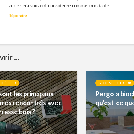
zone sera souvent considérée comme inondable.
Répondre
rir ...
 EXTÉRIEUR
BRICOLAGE EXTÉRIEUR
sont les principaux
Pergola biocl
mes rencontrés avec
qu’est-ce que
rrasse bois ?